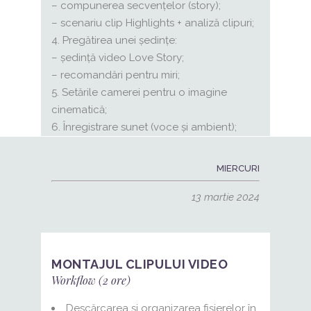
– compunerea secvențelor (story);
– scenariu clip Highlights + analiză clipuri;
Pregătirea unei ședințe:
– ședință video Love Story;
– recomandări pentru miri;
Setările camerei pentru o imagine
cinematică;
Înregistrare sunet (voce și ambient);
MIERCURI
13 mart
ie 2024
MONTAJUL CLIPULUI VIDEO
Workflow (2 ore)
Descărcarea și organizarea fișierelor în